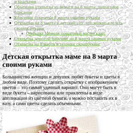
и красками
Объемная открытка из бумаги на 8 марта: пошаговое
описание
Красивые открытки 8 марта своими руками
Открытки на 8 марта в детский сад: что можно сделать
своими руками
Открытка Мимоза: пошаговый мастер класс
Открытка дорогой бабушке на 8 марта своими руками
Открытка на 8 марта в технике скрапбукинг
Детская открытка маме на 8 марта
своими руками
Большинство женщин и девушек любят букеты и цветы в
любом виде. Поэтому сделать открытку с изображением
цветов – это самый удачный вариант. Они могут быть в
виде букета – нарисованы или приклеены в виде
аппликации из цветной бумаги, а можно поставить их в
вазу, а сами цветы сделать объемными.