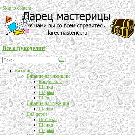
Skip to content
Все о рукоделии
Вязание
Вязание для женщин
Кардиганы
Шапки
Шарфы
Шали
Вязание для мужчин
Шапки
Для детей
Пинетки
Шапки
Шарфы