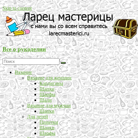
Skip to content
Все о рукоделии
Вязание
Вязание для женщин
Кардиганы
Шапки
Шарфы
Шали
Вязание для мужчин
Шапки
Для детей
Пинетки
Шапки
Шарфы