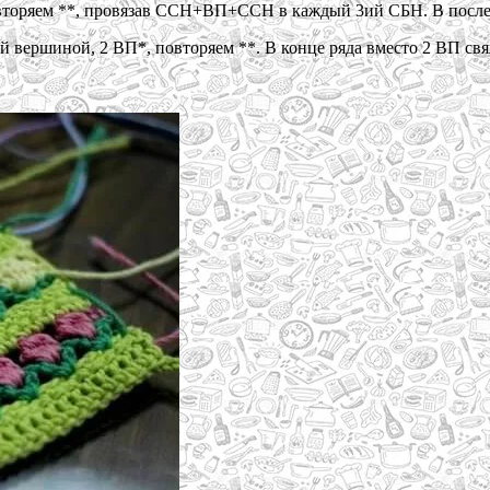
овторяем **, провязав ССН+ВП+ССН в каждый 3ий СБН. В посл
 вершиной, 2 ВП*, повторяем **. В конце ряда вместо 2 ВП св