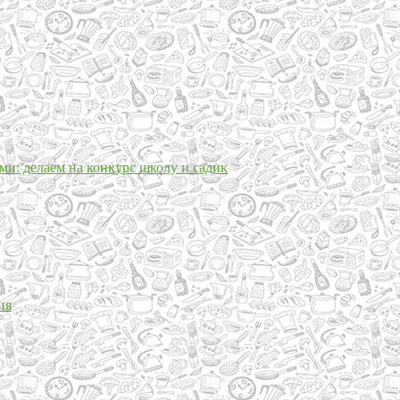
и: делаем на конкурс школу и садик
ия