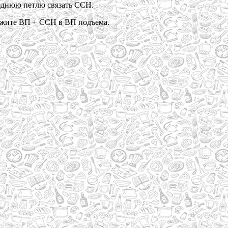
еднюю петлю связать ССН.
яжите ВП + ССН в ВП подъема.