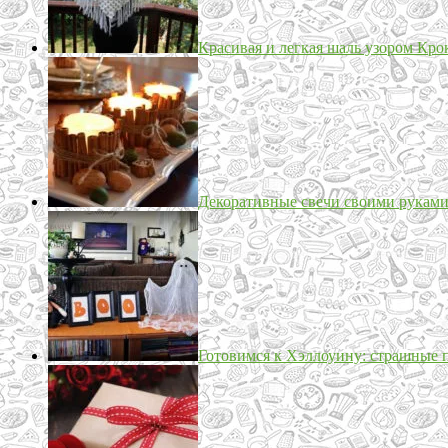
Красивая и легкая шаль узором Кро
Декоративные свечи своими рукам
Готовимся к Хэллоуину: страшные 