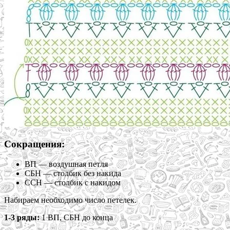
Сокращения:
ВП — воздушная петля
СБН — столбик без накида
ССН — столбик с накидом
Набираем необходимо число петелек.
1-3 ряды:
1 ВП, СБН до конца