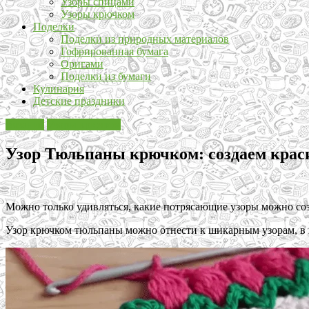
Узоры спицами
Узоры крючком
Поделки
Поделки из природных материалов
Гофрированная бумага
Оригами
Поделки из бумаги
Кулинария
Детские праздники
Вязание
Узоры крючком
Узор Тюльпаны крючком: создаем кра
Можно только удивляться, какие потрясающие узоры можно со
Узор крючком тюльпаны можно отнести к шикарным узорам, в к