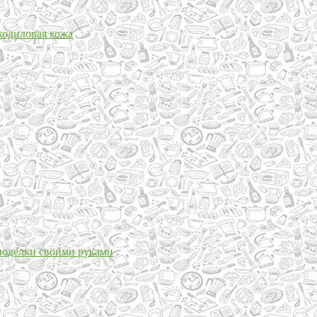
кодиловая кожа
и
поделки своими руками