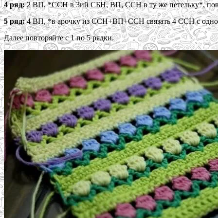
4 ряд:
2 ВП, *ССН в 3ий СБН, ВП, ССН в ту же петельку*, п
5 ряд:
4 ВП, *в арочку из ССН+ВП+ССН связать 4 ССН с одной
Далее повторяйте с 1 по 5 рядки.