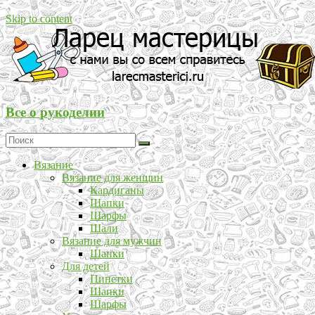
Skip to content
Все о рукоделии
Вязание
Вязание для женщин
Кардиганы
Шапки
Шарфы
Шали
Вязание для мужчин
Шапки
Для детей
Пинетки
Шапки
Шарфы