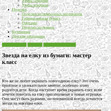
Узоры спицами
Узоры крючком
Поделки
Поделки из природных материалов
Гофрированная бумага
Оригами
Поделки из бумаги
Кулинария
Детские праздники
Идеи игрушек
Поделки
Поделки из бумаги
Звезда на елку из бумаги: мастер
класс
Кто же не любит украшать новогоднюю елку? Это очень
приятное и увлекательное занятие, особенно этому
радуются дети. Когда наступает время украшать елку, всем
хочется повесить на елку оригинальные и новые игрушки.
Они могут быть разными, но неизменной всегда останется
звезда на макушке елки.