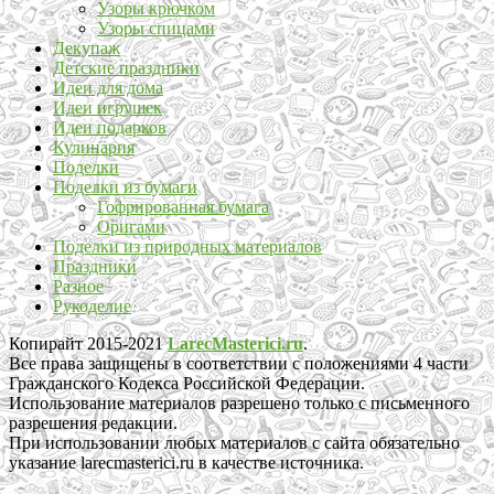
Узоры крючком
Узоры спицами
Декупаж
Детские праздники
Идеи для дома
Идеи игрушек
Идеи подарков
Кулинария
Поделки
Поделки из бумаги
Гофрированная бумага
Оригами
Поделки из природных материалов
Праздники
Разное
Рукоделие
Копирайт 2015-2021
LarecMasterici.ru
.
Все права защищены в соответствии с положениями 4 части
Гражданского Кодекса Российской Федерации.
Использование материалов разрешено только с письменного
разрешения редакции.
При использовании любых материалов с сайта обязательно
указание larecmasterici.ru в качестве источника.