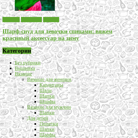
Вязание
Для детей
Шарфы
Шарф-снуд для девочки спицами: вяжем
красивый аксессуар на зиму
Категории
Без рубрики
Вышивка
Вязание
Вязание для женщин
Кардиганы
Шали
Шапки
Шарфы
Вязание для мужчин
Шапки
Для детей
Пинетки
Шапки
Шарфы