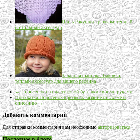
Шаль Ракушки крючком: теплый
и стильный аксессуар
Забавная шапочка Тыковка:
теплый аксессуар для вашего ребенка
←
Поросенок из пластиковой бутылки своими руками
Прихватка Поросенок крючком: вязание по схеме и
описанию
→
Добавить комментарий
Для отправки комментария вам необходимо
авторизоваться
.
Последнее в блоге