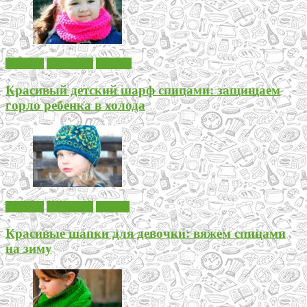
Вязание
Для детей
Шарфы
Красивый детский шарф спицами: защищаем
горло ребенка в холода
Вязание
Для детей
Шапки
Красивые шапки для девочки: вяжем спицами
на зиму