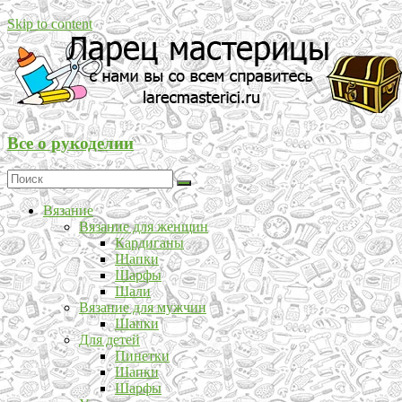
Skip to content
Все о рукоделии
Вязание
Вязание для женщин
Кардиганы
Шапки
Шарфы
Шали
Вязание для мужчин
Шапки
Для детей
Пинетки
Шапки
Шарфы