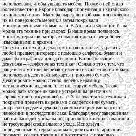
использовали, чтобы украшать мебель. Позже о ней стало
более известно в Европе благодаря популизации китайского
и японского стиля. Мастера вырезали изображения и клеили
их на поверхность мебели, а затем покрывали
многочисленными слоями лака. В Англии и Франции была
модна эта технике при дворах. В наше время появилось
много материалов, которые помогают делать вещи более
изысканными и яркими.
По сути это техника декора, которая позволяет украсить
любой предмет интерьера с помощью салфеток, бумаги и
даже фотографий, а иногда и ткани. Второе название
декупажа – «салфеточная техника». Связано это с тем, что
чаще всего мотивы вырезают именно из салфеток, но можно
использовать декупажные карты и рисовую бумагу.
Декорировать можно стекло, дерево, керамику,
металлические изделия, пластик, старую мебель. Также
можно дать второе дыхание устаревшим цветочным
горшкам или наскучившей вазе. Заключается эта техника в
покрытии предмета вырезками с салфеток или бумаги,
покраски предмета декора различными цветами красок и
нанесении в последствии лака. Благодаря чему завершенная
работа выглядит уникальной, пригодной к использованию и
не требующей специального ухода. Используя
определенные материалы, можно добиться состаривания
предмета, создать трещины и потертости, с помощью