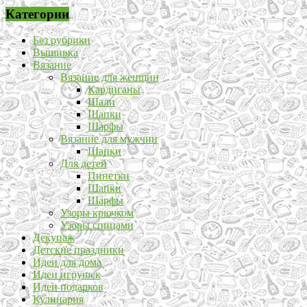
Категории
Без рубрики
Вышивка
Вязание
Вязание для женщин
Кардиганы
Шали
Шапки
Шарфы
Вязание для мужчин
Шапки
Для детей
Пинетки
Шапки
Шарфы
Узоры крючком
Узоры спицами
Декупаж
Детские праздники
Идеи для дома
Идеи игрушек
Идеи подарков
Кулинария