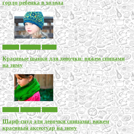
горло ребенка в холода
Вязание
Для детей
Шапки
Красивые шапки для девочки: вяжем спицами
на зиму
Вязание
Для детей
Шарфы
Шарф-снуд для девочки спицами: вяжем
красивый аксессуар на зиму