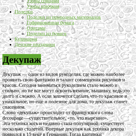
Узоры спицами
Узоры крючком
Поделки
Поделки из природных материалов
Гофрированная бумага
Оригами
Поделки из бумаги
Кулинария
Детские праздники
Декупаж
Декупаж — один из видов рукоделия, где можно наиболее
проявить свою фантазию и талант совмещения рисунков и
красок. Сегодня заниматься рукоделием стало можно и
стильно, но не все могут освоить вязание, вышивку, ведь это
долго и сложно. А если захочется сделать что-то красивое и
уникальное, но еще и полезное для дома, то декупаж станет
спасением.
Слово «декупаж» происходит от французского слова
decoupage —существительное, «то, что вырезано».
Эта техника хоть и недавно стала популярной, существует
несколько столетий. Впервые декупаж как техника декора
появился в 15 веке в Германии. Тогда картинки