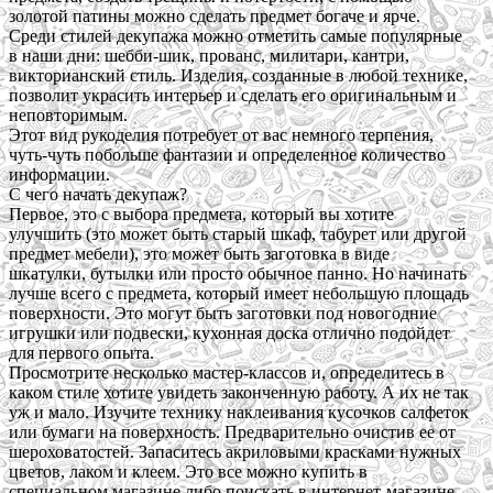
золотой патины можно сделать предмет богаче и ярче.
Среди стилей декупажа можно отметить самые популярные
в наши дни: шебби-шик, прованс, милитари, кантри,
викторианский стиль. Изделия, созданные в любой технике,
позволит украсить интерьер и сделать его оригинальным и
неповторимым.
Этот вид рукоделия потребует от вас немного терпения,
чуть-чуть побольше фантазии и определенное количество
информации.
С чего начать декупаж?
Первое, это с выбора предмета, который вы хотите
улучшить (это может быть старый шкаф, табурет или другой
предмет мебели), это может быть заготовка в виде
шкатулки, бутылки или просто обычное панно. Но начинать
лучше всего с предмета, который имеет небольшую площадь
поверхности. Это могут быть заготовки под новогодние
игрушки или подвески, кухонная доска отлично подойдет
для первого опыта.
Просмотрите несколько мастер-классов и, определитесь в
каком стиле хотите увидеть законченную работу. А их не так
уж и мало. Изучите технику наклеивания кусочков салфеток
или бумаги на поверхность. Предварительно очистив ее от
шероховатостей. Запаситесь акриловыми красками нужных
цветов, лаком и клеем. Это все можно купить в
специальном магазине либо поискать в интернет-магазине.