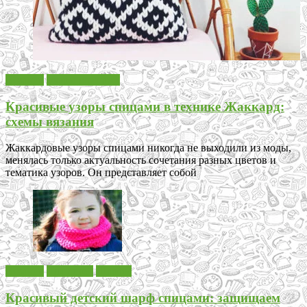
Вязание
Узоры спицами
Красивые узоры спицами в технике Жаккард:
схемы вязания
Жаккардовые узоры спицами никогда не выходили из моды,
менялась только актуальность сочетания разных цветов и
тематика узоров. Он представляет собой
Вязание
Для детей
Шарфы
Красивый детский шарф спицами: защищаем