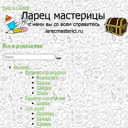
Skip to content
Все о рукоделии
Вязание
Вязание для женщин
Кардиганы
Шапки
Шарфы
Шали
Вязание для мужчин
Шапки
Для детей
Пинетки
Шапки
Шарфы