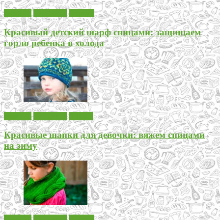
Вязание
Для детей
Шарфы
Красивый детский шарф спицами: защищаем
горло ребенка в холода
Вязание
Для детей
Шапки
Красивые шапки для девочки: вяжем спицами
на зиму
Вязание
Для детей
Шарфы