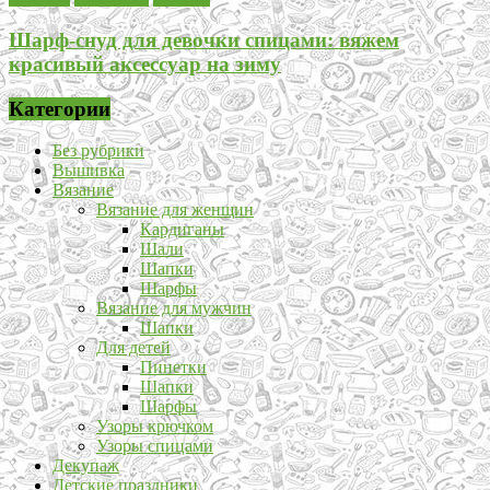
Шарф-снуд для девочки спицами: вяжем
красивый аксессуар на зиму
Категории
Без рубрики
Вышивка
Вязание
Вязание для женщин
Кардиганы
Шали
Шапки
Шарфы
Вязание для мужчин
Шапки
Для детей
Пинетки
Шапки
Шарфы
Узоры крючком
Узоры спицами
Декупаж
Детские праздники