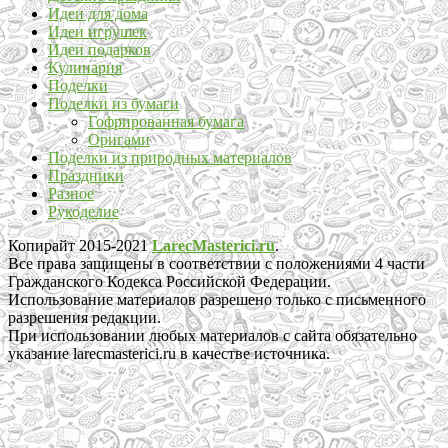
Идеи для дома
Идеи игрушек
Идеи подарков
Кулинария
Поделки
Поделки из бумаги
Гофрированная бумага
Оригами
Поделки из природных материалов
Праздники
Разное
Рукоделие
Копирайт 2015-2021
LarecMasterici.ru
.
Все права защищены в соответствии с положениями 4 части
Гражданского Кодекса Российской Федерации.
Использование материалов разрешено только с письменного
разрешения редакции.
При использовании любых материалов с сайта обязательно
указание larecmasterici.ru в качестве источника.