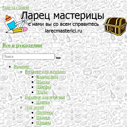
Skip to content
Все о рукоделии
Вязание
Вязание для женщин
Кардиганы
Шапки
Шарфы
Шали
Вязание для мужчин
Шапки
Для детей
Пинетки
Шапки
Шарфы