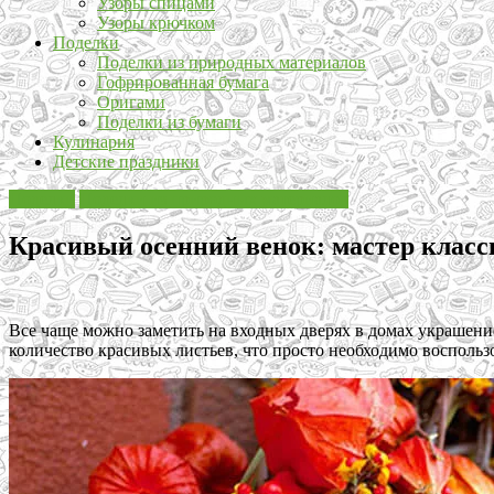
Узоры спицами
Узоры крючком
Поделки
Поделки из природных материалов
Гофрированная бумага
Оригами
Поделки из бумаги
Кулинария
Детские праздники
Поделки
Поделки из природных материалов
Красивый осенний венок: мастер класс
Все чаще можно заметить на входных дверях в домах украшение
количество красивых листьев, что просто необходимо воспользо