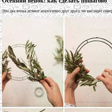
Осенний венок: как сделать пошагово
Эти два венка делают аналогично друг другу, но выглядят сов