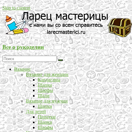
Skip to content
Все о рукоделии
Вязание
Вязание для женщин
Кардиганы
Шапки
Шарфы
Шали
Вязание для мужчин
Шапки
Для детей
Пинетки
Шапки
Шарфы