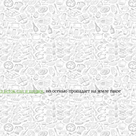
з веток ели и шишек
, но осенью пропадает на земле такое