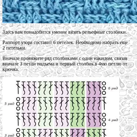
Здесь вам понадобится умение вязать рельефные столбики.
Раппорт узора составит 6 петелек. Необходимо набрать еще
2 петельки.
Вначале провяжите ряд столбиками с один накидом, связав
вначале 3 петли подъема и первый столбик в 4ую петлю от
крючка.