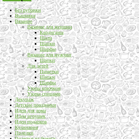
Без рубрики
Вышивка
Вязание
Вязание для женщин
Кардиганы
Шали
Шапки
Шарфы
Вязание для мужчин
Шапки
Для детей
Пинетки
Шапки
Шарфы
Узоры крючком
Узоры спицами
Декупаж
Детские праздники
Идеи для дома
Идеи игрушек
Идеи подарков
Кулинария
Поделки
Поделки из бумаги