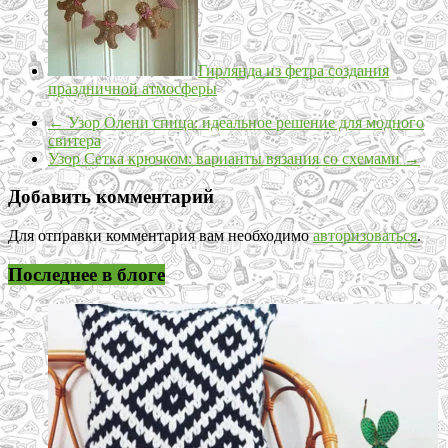
Гирлянда из фетра создания
праздничной атмосферы
←
Узор Олени спица: идеальное решение для модного
свитера
Узор Сетка крючком: варианты вязания со схемами
→
Добавить комментарий
Для отправки комментария вам необходимо
авторизоваться
.
Последнее в блоге