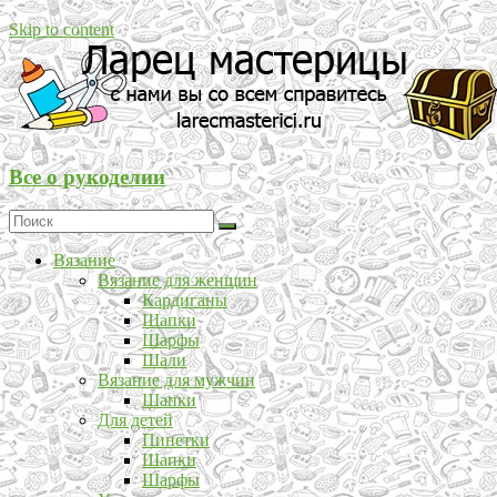
Skip to content
Все о рукоделии
Вязание
Вязание для женщин
Кардиганы
Шапки
Шарфы
Шали
Вязание для мужчин
Шапки
Для детей
Пинетки
Шапки
Шарфы