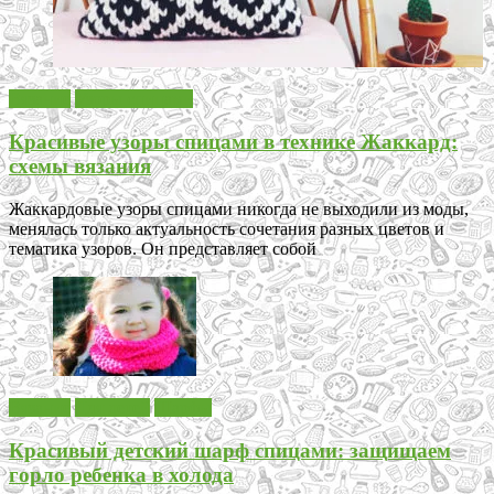
Вязание
Узоры спицами
Красивые узоры спицами в технике Жаккард:
схемы вязания
Жаккардовые узоры спицами никогда не выходили из моды,
менялась только актуальность сочетания разных цветов и
тематика узоров. Он представляет собой
Вязание
Для детей
Шарфы
Красивый детский шарф спицами: защищаем
горло ребенка в холода