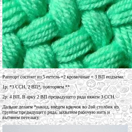
Раппорт состоит из 5 петель +2 кромочные + 3 ВП подъема.
1р: *3 ССН, 2 ВП*, повторяем **
2р: 4 ВП, В арку 2 ВП предыдущего ряда вяжем 3 ССН.
Дальше делаем *накид, введем крючок во 2ой столбик из
группы предыдущего ряда, захватим рабочую нить и
вытянем петельку.