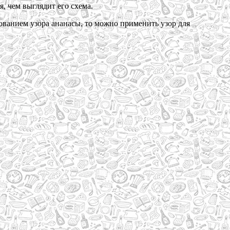
, чем выглядит его схема.
ованием узора ананасы, то можно применить узор для