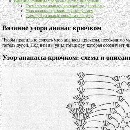
Вязание крючком узора ананас по диагонали
Схема узора ананасы крючком по диагонали
Узор ананасы крючком с расширением
Схема узора ананас крючком по кругу
Вязание узора ананас крючком
Чтобы правильно связать узор ананасы крючком, необходимо ум
петель дугой. Под ней вы увидите цифру, которая обозначает чи
Узор ананасы крючком: схема и описан