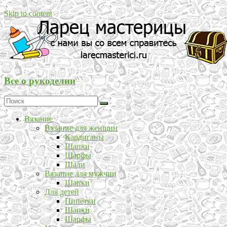
Skip to content
Все о рукоделии
Вязание
Вязание для женщин
Кардиганы
Шапки
Шарфы
Шали
Вязание для мужчин
Шапки
Для детей
Пинетки
Шапки
Шарфы