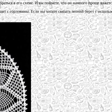
раться в его схеме. И вы поймете, что он намного проще вяжется
ит с горловины. Если вы хотите связать летний берет с использ