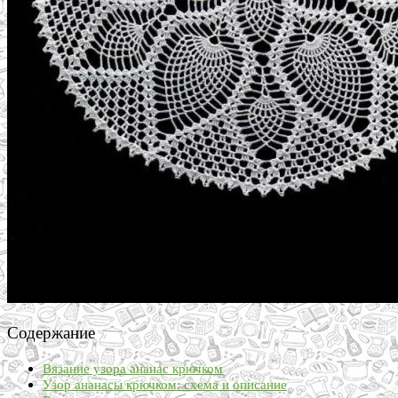
Содержание
Вязание узора ананас крючком
Узор ананасы крючком: схема и описание