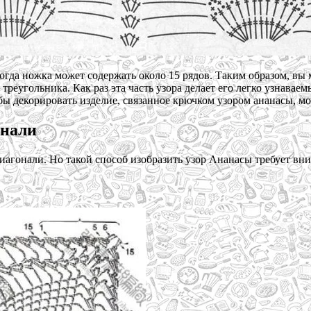
огда ножка может содержать около 15 рядов. Таким образом, вы
реугольника. Как раз эта часть узора делает его легко узнавае
ы декорировать изделие, связанное крючком узором ананасы, мо
онали
иагонали. Но такой способ изобразить узор Ананасы требует вн