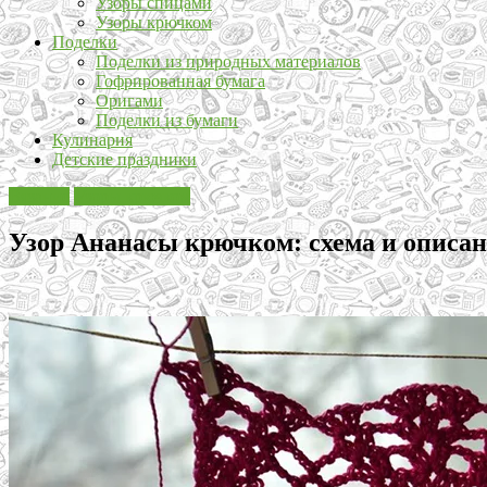
Узоры спицами
Узоры крючком
Поделки
Поделки из природных материалов
Гофрированная бумага
Оригами
Поделки из бумаги
Кулинария
Детские праздники
Вязание
Узоры крючком
Узор Ананасы крючком: схема и описа