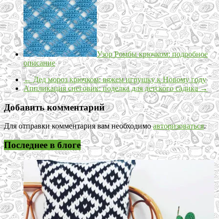
Узор Ромбы крючком: подробное
описание
←
Дед мороз крючком: вяжем игрушку к Новому году
Аппликация снеговик: поделка для детского садика
→
Добавить комментарий
Для отправки комментария вам необходимо
авторизоваться
.
Последнее в блоге