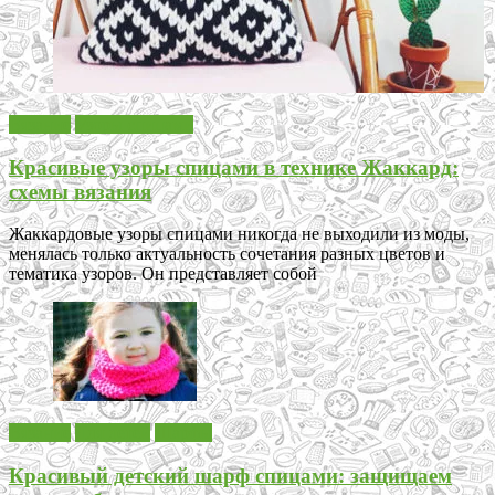
Вязание
Узоры спицами
Красивые узоры спицами в технике Жаккард:
схемы вязания
Жаккардовые узоры спицами никогда не выходили из моды,
менялась только актуальность сочетания разных цветов и
тематика узоров. Он представляет собой
Вязание
Для детей
Шарфы
Красивый детский шарф спицами: защищаем