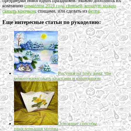
преддверии новогодних праздников. Можно дополнить их
компанию
символом 2019 года свиньей, которую можно
связать крючком
, спицами, или сделать из
фетра
.
Еще интересные статьи по рукоделию:
Рисунки на тему зима: что
можно нарисовать красками и карандашом
Основные способы
приклеивания мотива