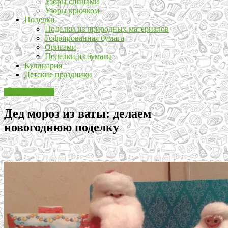
Узоры спицами
Узоры крючком
Поделки
Поделки из природных материалов
Гофрированная бумага
Оригами
Поделки из бумаги
Кулинария
Детские праздники
Идеи игрушек
Дед мороз из ваты: делаем
новогоднюю поделку