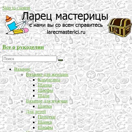
Skip to content
Все о рукоделии
Вязание
Вязание для женщин
Кардиганы
Шапки
Шарфы
Шали
Вязание для мужчин
Шапки
Для детей
Пинетки
Шапки
Шарфы