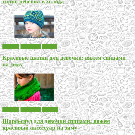
горло ребенка в холода
Вязание
Для детей
Шапки
Красивые шапки для девочки: вяжем спицами
на зиму
Вязание
Для детей
Шарфы
Шарф-снуд для девочки спицами: вяжем
красивый аксессуар на зиму