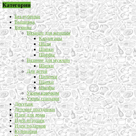
Категории
Без рубрики
Вышивка
Вязание
Вязание для женщин
Кардиганы
Шали
Шапки
Шарфы
Вязание для мужчин
Шапки
Для детей
Пинетки
Шапки
Шарфы
Узоры крючком
Узоры спицами
Декупаж
Детские праздники
Идеи для дома
Идеи игрушек
Идеи подарков
Кулинария