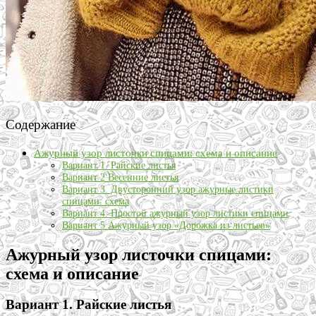
Содержание
Ажурный узор листочки спицами: схема и описание
Вариант 1. Райские листья
Вариант 2 Весенние листья
Вариант 3. Двусторонний узор ажурные листики
спицами: схема
Вариант 4. Простой ажурный узор листики спицами
Вариант 5 Ажурный узор «Дорожка из листьев»
Ажурный узор листочки спицами:
схема и описание
Вариант 1. Райские листья