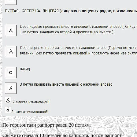
По горизонтали раппорт равен 20 петлям.
Свяжите сначала 10 петелек до раппорта, потом раппорт