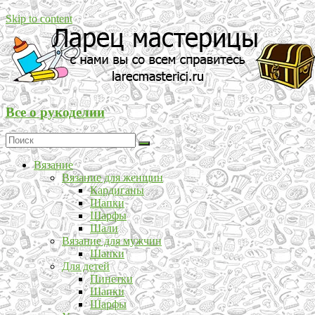
Skip to content
Все о рукоделии
Вязание
Вязание для женщин
Кардиганы
Шапки
Шарфы
Шали
Вязание для мужчин
Шапки
Для детей
Пинетки
Шапки
Шарфы