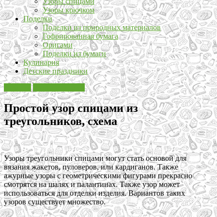
Узоры спицами
Узоры крючком
Поделки
Поделки из природных материалов
Гофрированная бумага
Оригами
Поделки из бумаги
Кулинария
Детские праздники
Вязание
Узоры спицами
Простой узор спицами из
треугольников, схема
Узоры треугольники спицами могут стать основой для
вязания жакетов, пуловеров, или кардиганов. Также
ажурные узоры с геометрическими фигурами прекрасно
смотрятся на шалях и палантинах. Также узор может
использоваться для отделки изделия. Вариантов таких
узоров существует множество.