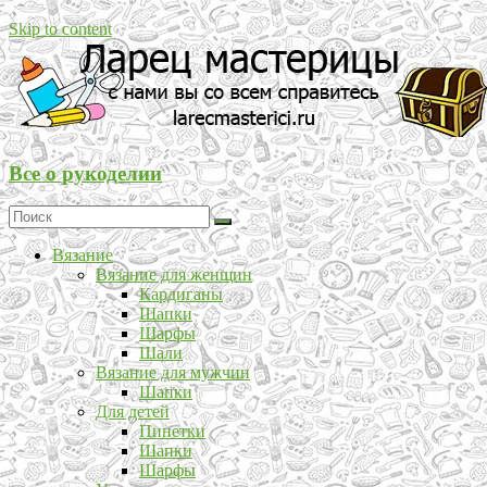
Skip to content
Все о рукоделии
Вязание
Вязание для женщин
Кардиганы
Шапки
Шарфы
Шали
Вязание для мужчин
Шапки
Для детей
Пинетки
Шапки
Шарфы