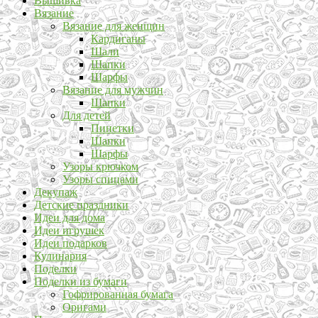
Вышивка
Вязание
Вязание для женщин
Кардиганы
Шали
Шапки
Шарфы
Вязание для мужчин
Шапки
Для детей
Пинетки
Шапки
Шарфы
Узоры крючком
Узоры спицами
Декупаж
Детские праздники
Идеи для дома
Идеи игрушек
Идеи подарков
Кулинария
Поделки
Поделки из бумаги
Гофрированная бумага
Оригами