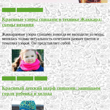
Вязание
Узоры спицами
Красивые узоры спицами в технике Жаккард:
схемы вязания
Жаккардовые узоры спицами никогда не выходили из моды,
менялась только актуальность сочетания разных цветов и
тематика узоров. Он представляет собой
Вязание
Для детей
Шарфы
Красивый детский шарф спицами: защищаем
горло ребенка в холода