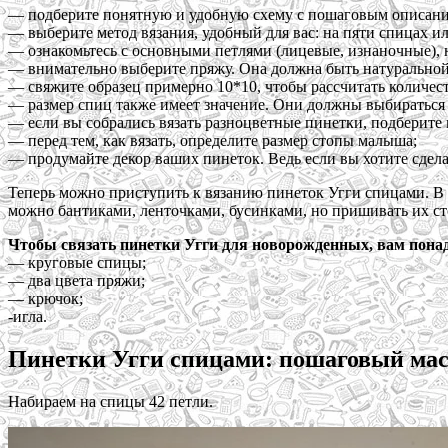
— подберите понятную и удобную схему с пошаговым описанием
— выберите метод вязания, удобный для вас: на пяти спицах ил
— ознакомьтесь с основными петлями (лицевые, изнаночные), н
— внимательно выберите пряжу. Она должна быть натуральной,
— свяжите образец примерно 10*10, чтобы рассчитать количест
— размер спиц также имеет значение. Они должны выбираться
— если вы собрались вязать разноцветные пинетки, подберите
— перед тем, как вязать, определите размер стопы малыша;
— продумайте декор ваших пинеток. Ведь если вы хотите сделат
Теперь можно приступить к вязанию пинеток Угги спицами. В 
можно бантиками, ленточками, бусинками, но пришивать их ст
Чтобы связать пинетки Угги для новорожденных, вам пона
— круговые спицы;
— два цвета пряжи;
— крючок;
-игла.
Пинетки Угги спицами: пошаговый мас
Набираем на спицы 42 петли.