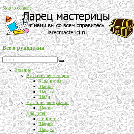
Skip to content
Все о рукоделии
Вязание
Вязание для женщин
Кардиганы
Шапки
Шарфы
Шали
Вязание для мужчин
Шапки
Для детей
Пинетки
Шапки
Шарфы