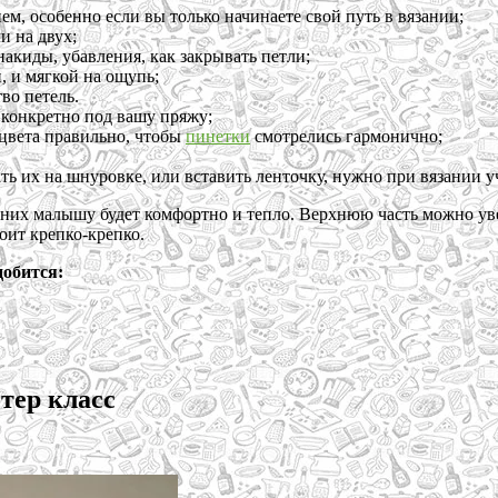
, особенно если вы только начинаете свой путь в вязании;
и на двух;
акиды, убавления, как закрывать петли;
 и мягкой на ощупь;
во петель.
 конкретно под вашу пряжу;
 цвета правильно, чтобы
пинетки
смотрелись гармонично;
ь их на шнуровке, или вставить ленточку, нужно при вязании уч
них малышу будет комфортно и тепло. Верхнюю часть можно увел
оит крепко-крепко.
добится:
тер класс