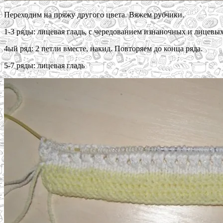
Переходим на пряжу другого цвета. Вяжем рубчики.
1-3 ряды: лицевая гладь, с чередованием изнаночных и лицевых
4ый ряд: 2 петли вместе, накид. Повторяем до конца ряда.
5-7 ряды: лицевая гладь