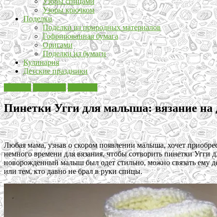
Узоры спицами
Узоры крючком
Поделки
Поделки из природных материалов
Гофрированная бумага
Оригами
Поделки из бумаги
Кулинария
Детские праздники
Вязание
Для детей
Пинетки
Пинетки Угги для малыша: вязание на 
Любая мама, узнав о скором появлении малыша, хочет приобрес
немного времени для вязания, чтобы сотворить пинетки Угги 
новорожденный малыш был одет стильно, можно связать ему де
или тем, кто давно не брал в руки спицы.