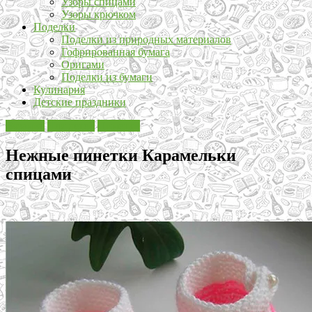
Узоры спицами
Узоры крючком
Поделки
Поделки из природных материалов
Гофрированная бумага
Оригами
Поделки из бумаги
Кулинария
Детские праздники
Вязание
Для детей
Пинетки
Нежные пинетки Карамельки
спицами