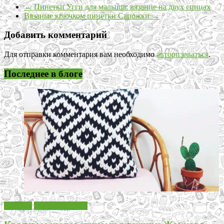
←
Пинетки Угги для малыша: вязание на двух спицах
Вязаные крючком пинетки Сапожки
→
Добавить комментарий
Для отправки комментария вам необходимо
авторизоваться
.
Последнее в блоге
Вязание
Узоры спицами