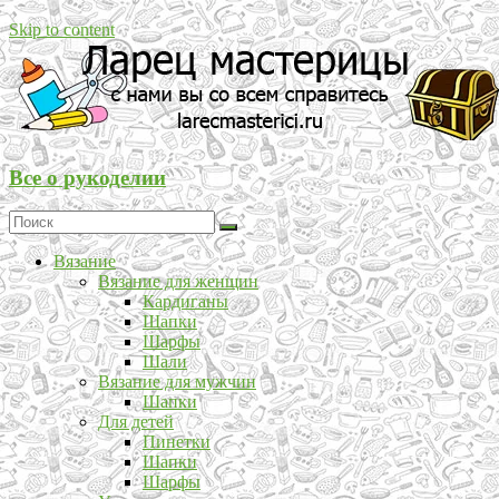
Skip to content
Все о рукоделии
Вязание
Вязание для женщин
Кардиганы
Шапки
Шарфы
Шали
Вязание для мужчин
Шапки
Для детей
Пинетки
Шапки
Шарфы