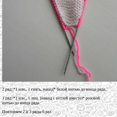
2 ряд: *1 изн., 1 снять, накид* белой нитью до конца ряда.
3 ряд: *1 изн., 1 лиц. (накид с петлей вместе)* розовой
нитью до конца ряда.
Повторяем 2 и 3 ряды 6 раз.