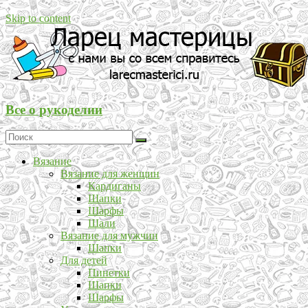
Skip to content
Все о рукоделии
Вязание
Вязание для женщин
Кардиганы
Шапки
Шарфы
Шали
Вязание для мужчин
Шапки
Для детей
Пинетки
Шапки
Шарфы