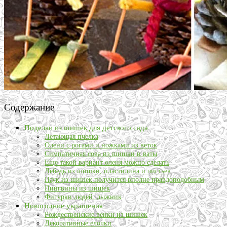
Содержание
Поделки из шишек для детского сада
Летающая пчелка
Олени с рогами и ножками из веток
Симпатичная сова из шишки и ваты
Еще такой вариант оленя можно сделать
Лебедь из шишки, пластилина и листьев
Паук из шишек получится вполне правдоподобным
Пингвины из шишек
Фигурки людей: лыжник
Новогодние украшения
Рождественские венки из шишек
Декоративные елочки