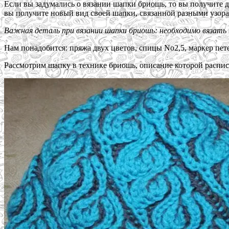
Если вы задумались о вязании шапки бриошь, то вы получите 
вы получите новый вид своей шапки, связанной разными узора
Важная деталь при вязании шапки бриошь: необходимо вязать 
Нам понадобится: пряжа двух цветов, спицы No2,5, маркер пете
Рассмотрим шапку в технике бриошь, описание которой распис