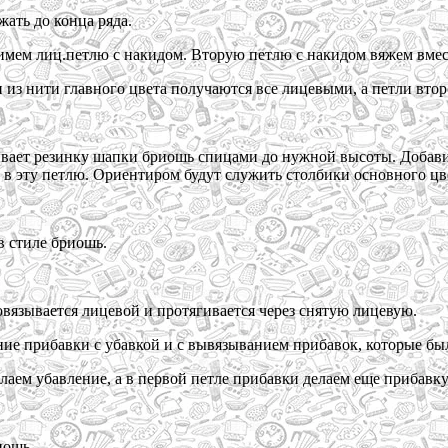
жать до конца ряда.
нимем лиц.петлю с накидом. Вторую петлю с накидом вяжем вмес
и из нити главного цвета получаются все лицевыми, а петли вто
ывает резинку шапки бриошь спицами до нужной высоты. Добави
о в эту петлю. Ориентиром будут служить столбики основного цв
в стиле бриошь.
овязывается лицевой и протягивается через снятую лицевую.
ние прибавки с убавкой и с вывязыванием прибавок, которые бы
лаем убавление, а в первой петле прибавки делаем еще прибавку
иошь