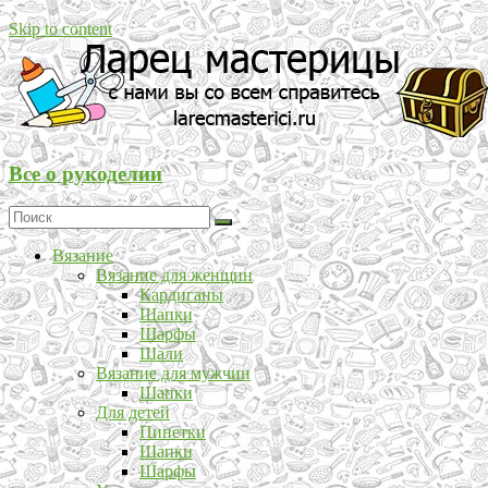
Skip to content
Все о рукоделии
Вязание
Вязание для женщин
Кардиганы
Шапки
Шарфы
Шали
Вязание для мужчин
Шапки
Для детей
Пинетки
Шапки
Шарфы