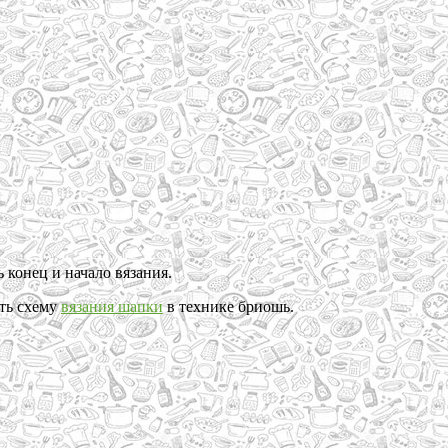
 конец и начало вязания.
ить схему
вязания шапки
в технике бриошь.