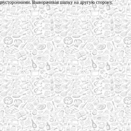
 двусторонними. Выворачивая шапку на другую сторону,