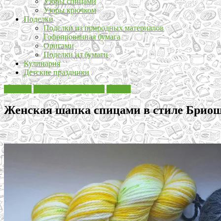
Узоры спицами
Узоры крючком
Поделки
Поделки из природных материалов
Гофрированная бумага
Оригами
Поделки из бумаги
Кулинария
Детские праздники
Вязание
Вязание для женщин
Шапки
Женская шапка спицами в стиле Брио