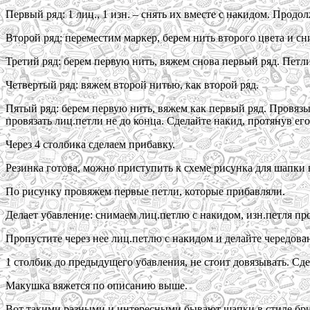
Первый ряд: 1 лиц., 1 изн. – снять их вместе с накидом. Продол
Второй ряд: переместим маркер, берем нить второго цвета и с
Третий ряд: берем первую нить, вяжем снова первый ряд. Петл
Четвертый ряд: вяжем второй нитью, как второй ряд.
Пятый ряд: берем первую нить, вяжем как первый ряд. Провяз
провязать лиц.петли не до конца. Сделайте накид, протянув ег
Через 4 столбика сделаем прибавку.
Резинка готова, можно приступить к схеме рисунка для шапки 
По рисунку провяжем первые петли, которые прибавляли.
Делает убавление: снимаем лиц.петлю с накидом, изн.петля пр
Пропустите через нее лиц.петлю с накидом и делайте чередова
1 столбик до предыдущего убавления, не стоит довязывать. Сде
Макушка вяжется по описанию выше.
Вот такими разными и интересными бывают шапки в стиле бр