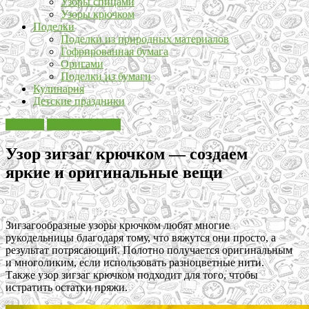
Узоры спицами
Узоры крючком
Поделки
Поделки из природных материалов
Гофрированная бумага
Оригами
Поделки из бумаги
Кулинария
Детские праздники
Вязание
Узоры спицами
Узор зигзаг крючком — создаем
яркие и оригинальные вещи
Зигзагообразные узоры крючком любят многие
рукодельницы благодаря тому, что вяжутся они просто, а
результат потрясающий. Полотно получается оригинальным
и многоликим, если использовать разноцветные нити.
Также узор зигзаг крючком подходит для того, чтобы
истратить остатки пряжи.