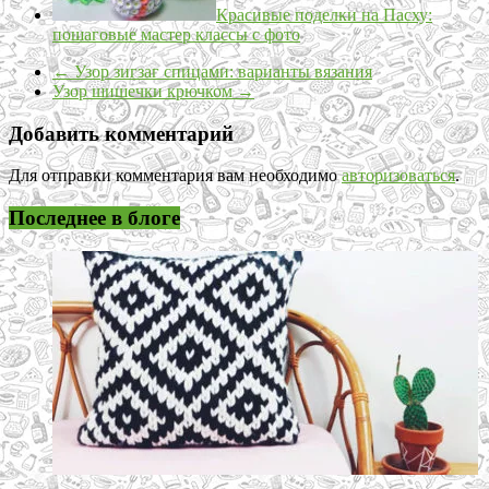
Красивые поделки на Пасху:
пошаговые мастер классы с фото
←
Узор зигзаг спицами: варианты вязания
Узор шишечки крючком
→
Добавить комментарий
Для отправки комментария вам необходимо
авторизоваться
.
Последнее в блоге