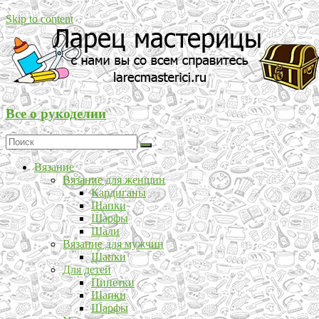
Skip to content
Все о рукоделии
Вязание
Вязание для женщин
Кардиганы
Шапки
Шарфы
Шали
Вязание для мужчин
Шапки
Для детей
Пинетки
Шапки
Шарфы