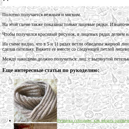
Полотно получается нежным и мягким.
На этой схеме также показаны только лицевые рядки. Изнаноч
Чтобы получился красивый рисунок, в лицевых рядах делаем на
На схеме видно, что в 5 и 11 рядах петли обведены жирной лин
сделав петельку. Вяжите ее вместе со следующей петлей лицев
Между накидами должно получиться: лиц. с вытянутой петелькой
Еще интересные статьи по рукоделию:
Резинка спицами: как вязать разли