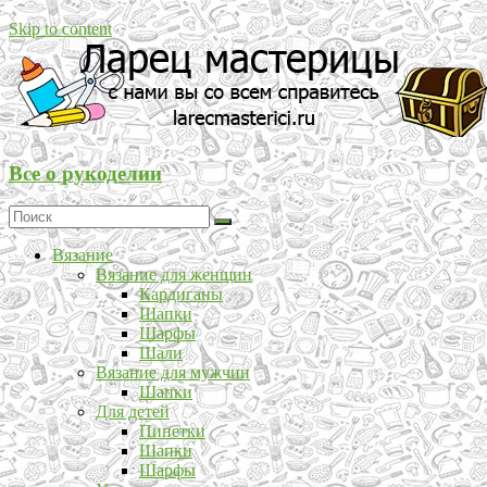
Skip to content
Все о рукоделии
Вязание
Вязание для женщин
Кардиганы
Шапки
Шарфы
Шали
Вязание для мужчин
Шапки
Для детей
Пинетки
Шапки
Шарфы