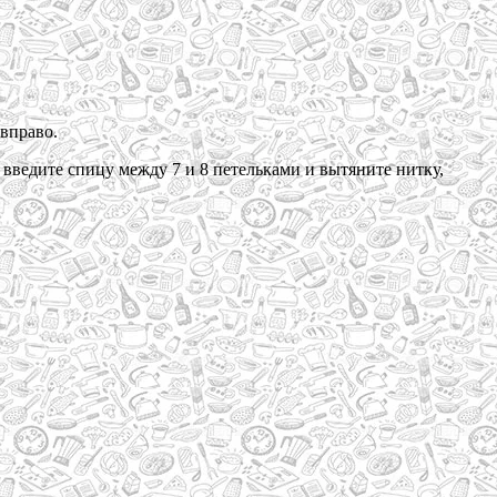
 вправо.
 введите спицу между 7 и 8 петельками и вытяните нитку,