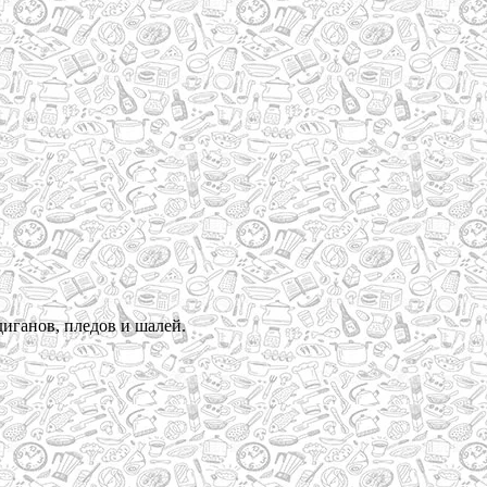
диганов, пледов и шалей.