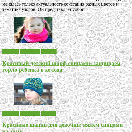
менялась только актуальность сочетания разных цветов и
тематика узоров. Он представляет собой
Вязание
Для детей
Шарфы
Красивый детский шарф спицами: защищаем
горло ребенка в холода
Вязание
Для детей
Шапки
Красивые шапки для девочки: вяжем спицами
на зиму