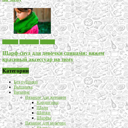
Вязание
Для детей
Шарфы
Шарф-снуд для девочки спицами: вяжем
красивый аксессуар на зиму
Категории
Без рубрики
Вышивка
Вязание
Вязание для женщин
Кардиганы
Шали
Шапки
Шарфы
Вязание для мужчин