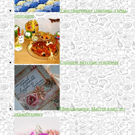
Узор «Бантики» спицами: схема,
описание
Страшно вкусные угощения
Шоколадница: Мастер класс по
скрапбукингу