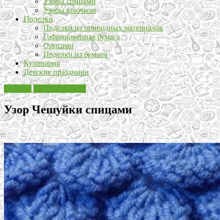
Узоры спицами
Узоры крючком
Поделки
Поделки из природных материалов
Гофрированная бумага
Оригами
Поделки из бумаги
Кулинария
Детские праздники
Вязание
Узоры спицами
Узор Чешуйки спицами