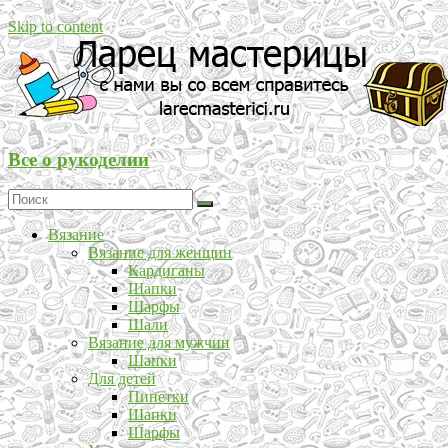
Skip to content
Все о рукоделии
Вязание
Вязание для женщин
Кардиганы
Шапки
Шарфы
Шали
Вязание для мужчин
Шапки
Для детей
Пинетки
Шапки
Шарфы