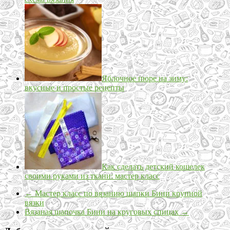
Яблочное пюре на зиму:
вкусные и простые рецепты
Как сделать детский кошелек
своими руками из ткани: мастер класс
←
Мастер класс по вязанию шапки Бини крупной
вязки
Вязаная шапочка Бини на круговых спицах
→