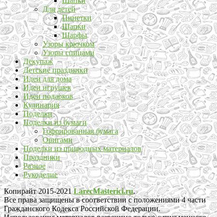
Шапки
Для детей
Пинетки
Шапки
Шарфы
Узоры крючком
Узоры спицами
Декупаж
Детские праздники
Идеи для дома
Идеи игрушек
Идеи подарков
Кулинария
Поделки
Поделки из бумаги
Гофрированная бумага
Оригами
Поделки из природных материалов
Праздники
Разное
Рукоделие
Копирайт 2015-2021
LarecMasterici.ru
.
Все права защищены в соответствии с положениями 4 части
Гражданского Кодекса Российской Федерации.