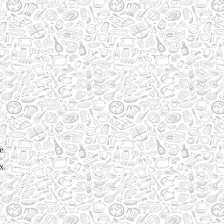
е.
х.