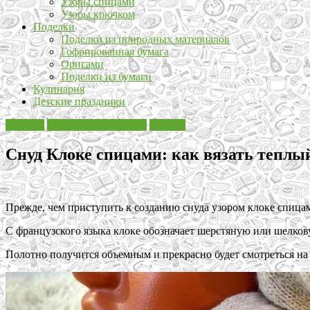
Узоры спицами
Узоры крючком
Поделки
Поделки из природных материалов
Гофрированная бумага
Оригами
Поделки из бумаги
Кулинария
Детские праздники
Вязание
Вязание для женщин
Шарфы
Снуд Клоке спицами: как вязать теплый
Прежде, чем приступить к созданию снуда узором клоке спицами
С французского языка клоке обозначает шерстяную или шелковую
Полотно получится объемным и прекрасно будет смотреться на