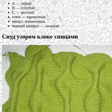
А — серый
В — голубой
С — желтый
плюс — кромочная
минус- изнаночная
черный квадрат — лицевая
Снуд узором клоке спицами