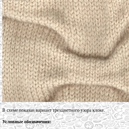
В схеме показан вариант трехцветного узора клоке.
Условные обозначения: