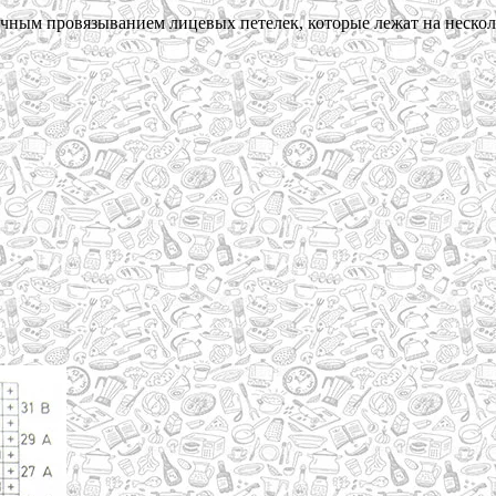
тичным провязыванием лицевых петелек, которые лежат на нескол