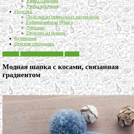
Узоры спицами
Узоры крючком
Поделки
Поделки из природных материалов
Гофрированная бумага
Оригами
Поделки из бумаги
Кулинария
Детские праздники
Вязание
Вязание для женщин
Шапки
Модная шапка с косами, связанная
градиентом