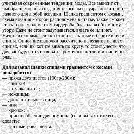
учитывая современные тенденции моды. Все зависит от
выбора цветов для создания такого аксессуара, достаточно
важного для любой девушки. Шапка градиентом с косами,
схема вязания которой расположена в статье, также сможет
стать теплым элементом гардероба, благодаря объемному
узору. Даже не стоит задумываться, вязать ее или нет.
Начинайте прямо сейчас готовиться к зиме и берите в руки
спицы. Описание шапочки рассчитано на вязание на двух
спицах, если вы хотите вязать по кругу, то стоит учесть, что
для вас будут отсутствовать кромочные петли и изнаночные
ряды.
Для вязания шапки спицами градиентом с косами
понадобится:
— пряжа двух цветов (100гр/280м);
— спицы 4;
— катушка ниток;
— ножницы;
— дополнительная спица;
— игла;
— крючок;
— приспособление для помпона (если вы захотите его
сделать);
— сантиметровая лента.