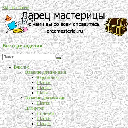
Skip to content
Все о рукоделии
Вязание
Вязание для женщин
Кардиганы
Шапки
Шарфы
Шали
Вязание для мужчин
Шапки
Для детей
Пинетки
Шапки
Шарфы