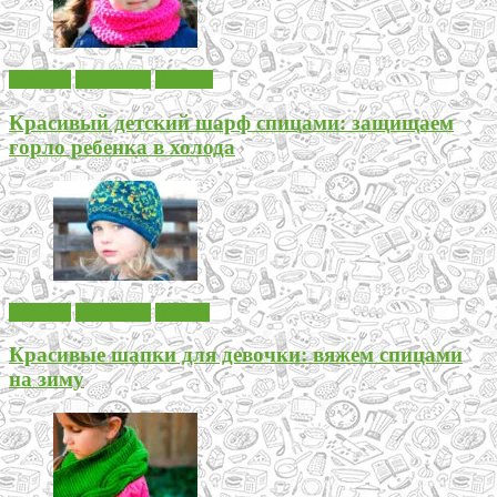
Вязание
Для детей
Шарфы
Красивый детский шарф спицами: защищаем
горло ребенка в холода
Вязание
Для детей
Шапки
Красивые шапки для девочки: вяжем спицами
на зиму