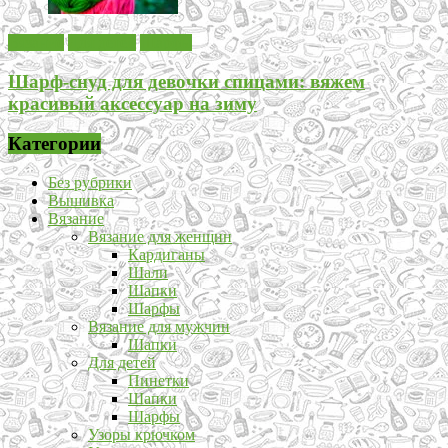
Вязание
Для детей
Шарфы
Шарф-снуд для девочки спицами: вяжем
красивый аксессуар на зиму
Категории
Без рубрики
Вышивка
Вязание
Вязание для женщин
Кардиганы
Шали
Шапки
Шарфы
Вязание для мужчин
Шапки
Для детей
Пинетки
Шапки
Шарфы
Узоры крючком