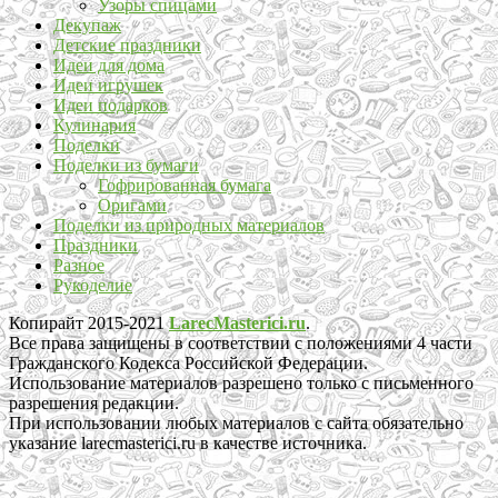
Узоры спицами
Декупаж
Детские праздники
Идеи для дома
Идеи игрушек
Идеи подарков
Кулинария
Поделки
Поделки из бумаги
Гофрированная бумага
Оригами
Поделки из природных материалов
Праздники
Разное
Рукоделие
Копирайт 2015-2021
LarecMasterici.ru
.
Все права защищены в соответствии с положениями 4 части
Гражданского Кодекса Российской Федерации.
Использование материалов разрешено только с письменного
разрешения редакции.
При использовании любых материалов с сайта обязательно
указание larecmasterici.ru в качестве источника.