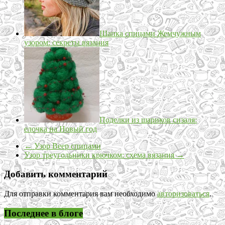
Шапка спицами Жемчужным
узором: секреты вязания
Поделки из шариков сизаля:
елочка на Новый год
←
Узор Веер спицами
Узор треугольники крючком: схема вязания
→
Добавить комментарий
Для отправки комментария вам необходимо
авторизоваться
.
Последнее в блоге