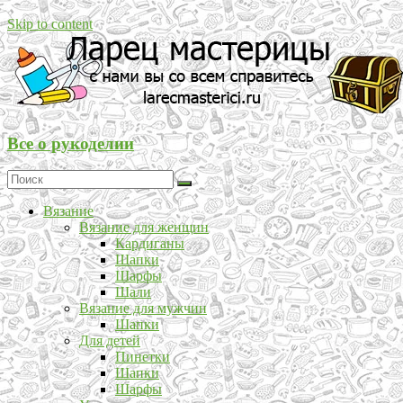
Skip to content
Все о рукоделии
Вязание
Вязание для женщин
Кардиганы
Шапки
Шарфы
Шали
Вязание для мужчин
Шапки
Для детей
Пинетки
Шапки
Шарфы