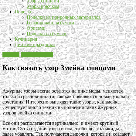
Узоры спицами
Узоры крючком
Поделки
Поделки из природных материалов
Гофрированная бумага
Оригами
Поделки из бумаги
Кулинария
Детские праздники
Вязание
Узоры спицами
Как связать узор Змейка спицами
Ажурные узоры всегда остаются на пике моды, меняются
только из разновидности, так как появляются новые узоры и
сочетания. Интересно выглядят такие узоры, как змейка.
Существует много техник выполнения таких ажурных
узоров змейка спицами.
Все они располагаются вертикально, и имеют крупный
мотив. Суть создания узора в том, чтобы делать накиды, а
далее убавлять. Так получаются дырочки, которые и создают