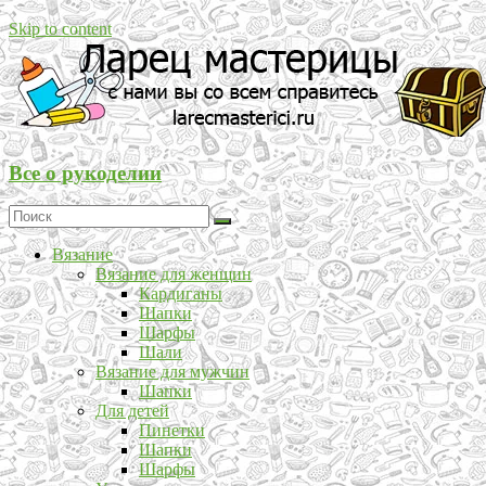
Skip to content
Все о рукоделии
Вязание
Вязание для женщин
Кардиганы
Шапки
Шарфы
Шали
Вязание для мужчин
Шапки
Для детей
Пинетки
Шапки
Шарфы